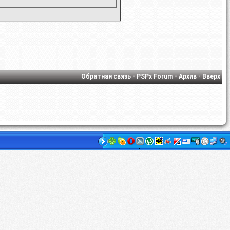
Обратная связь
-
PSPx Forum
-
Архив
-
Вверх