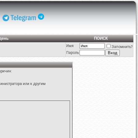
день
ПОИСК
Имя
Запомнить?
Пароль
причин:
инистратора или к другим