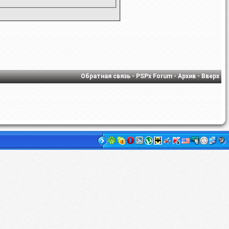
Обратная связь
-
PSPx Forum
-
Архив
-
Вверх