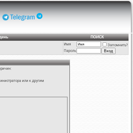
день
ПОИСК
Имя
Запомнить?
Пароль
причин:
инистратора или к другим