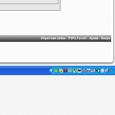
Обратная связь
-
PSPx Forum
-
Архив
-
Вверх