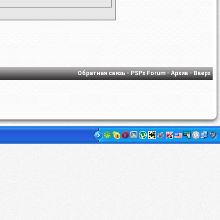
Обратная связь
-
PSPx Forum
-
Архив
-
Вверх