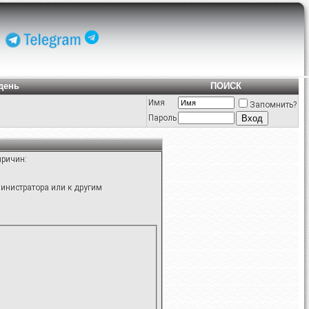
день
ПОИСК
Имя
Запомнить?
Пароль
причин:
инистратора или к другим