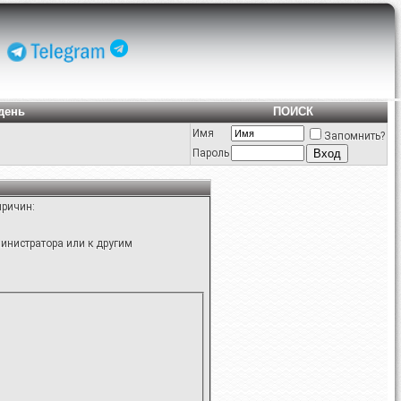
день
ПОИСК
Имя
Запомнить?
Пароль
причин:
инистратора или к другим