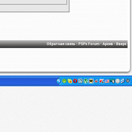
Обратная связь
-
PSPx Forum
-
Архив
-
Вверх