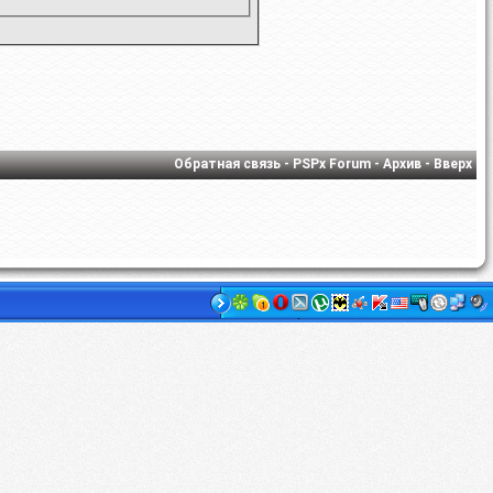
Обратная связь
-
PSPx Forum
-
Архив
-
Вверх