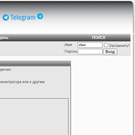
день
ПОИСК
Имя
Запомнить?
Пароль
причин:
инистратора или к другим