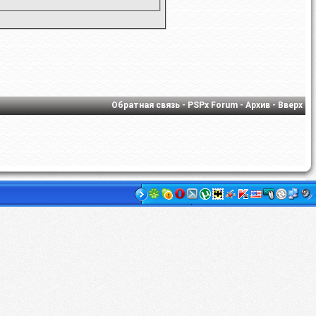
Обратная связь
-
PSPx Forum
-
Архив
-
Вверх