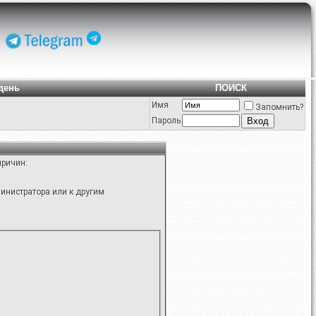
день
ПОИСК
Имя
Запомнить?
Пароль
причин:
инистратора или к другим