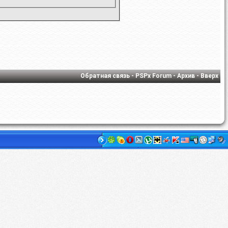
Обратная связь
-
PSPx Forum
-
Архив
-
Вверх