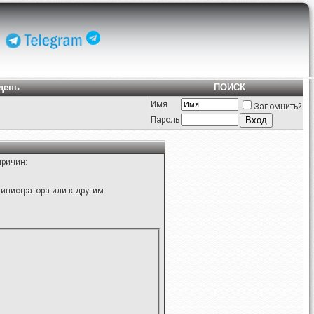
день
ПОИСК
Имя
Запомнить?
Пароль
причин:
инистратора или к другим