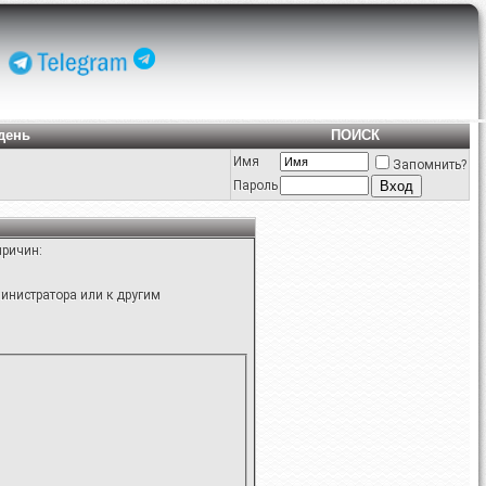
день
ПОИСК
Имя
Запомнить?
Пароль
причин:
инистратора или к другим