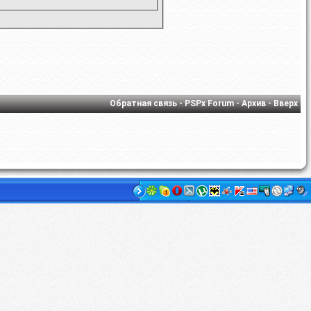
Обратная связь
-
PSPx Forum
-
Архив
-
Вверх