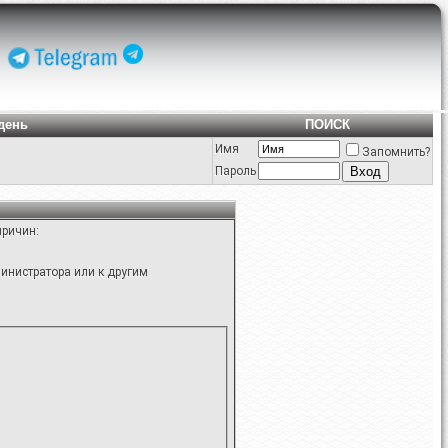
день
ПОИСК
Имя
Запомнить?
Пароль
причин:
инистратора или к другим