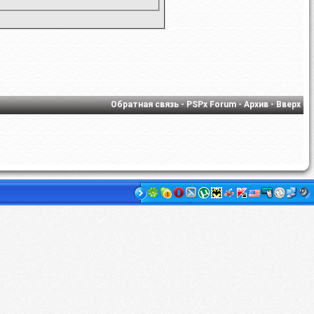
Обратная связь
-
PSPx Forum
-
Архив
-
Вверх