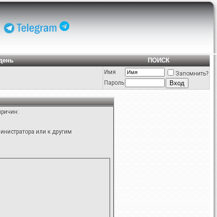
день
ПОИСК
Имя
Запомнить?
Пароль
причин:
инистратора или к другим