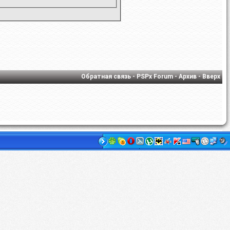
Обратная связь
-
PSPx Forum
-
Архив
-
Вверх