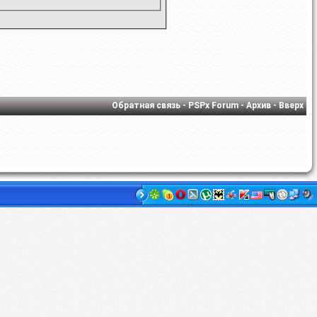
Обратная связь
-
PSPx Forum
-
Архив
-
Вверх