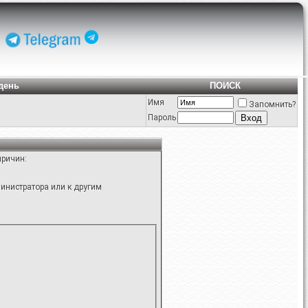
день
ПОИСК
Имя
Запомнить?
Пароль
причин:
инистратора или к другим