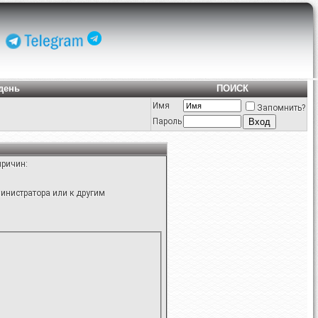
день
ПОИСК
Имя
Запомнить?
Пароль
причин:
инистратора или к другим