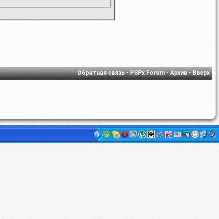
Обратная связь
-
PSPx Forum
-
Архив
-
Вверх