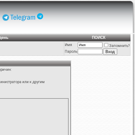
день
ПОИСК
Имя
Запомнить?
Пароль
причин:
инистратора или к другим