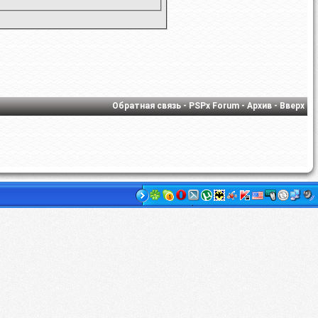
Обратная связь
-
PSPx Forum
-
Архив
-
Вверх