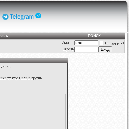
день
ПОИСК
Имя
Запомнить?
Пароль
причин:
инистратора или к другим