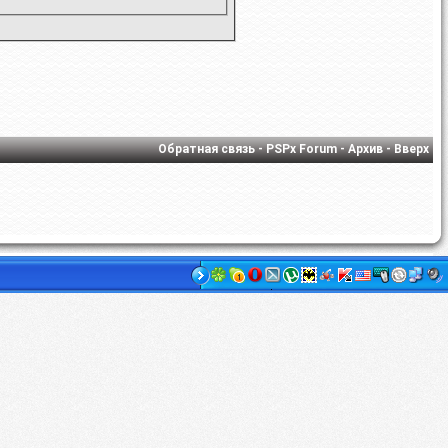
Обратная связь
-
PSPx Forum
-
Архив
-
Вверх