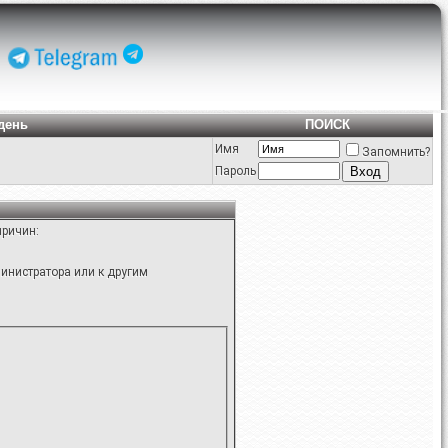
день
ПОИСК
Имя
Запомнить?
Пароль
причин:
инистратора или к другим