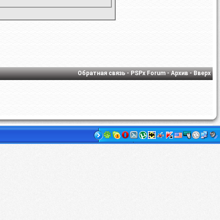
Обратная связь
-
PSPx Forum
-
Архив
-
Вверх