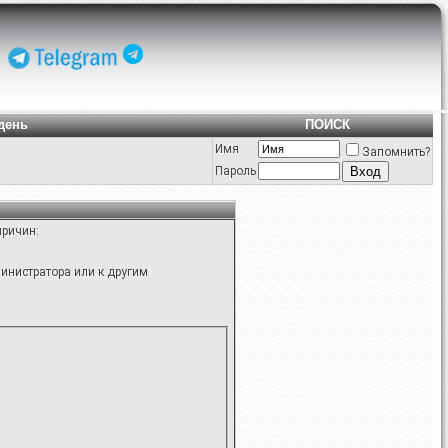
день
ПОИСК
Имя
Запомнить?
Пароль
причин:
инистратора или к другим