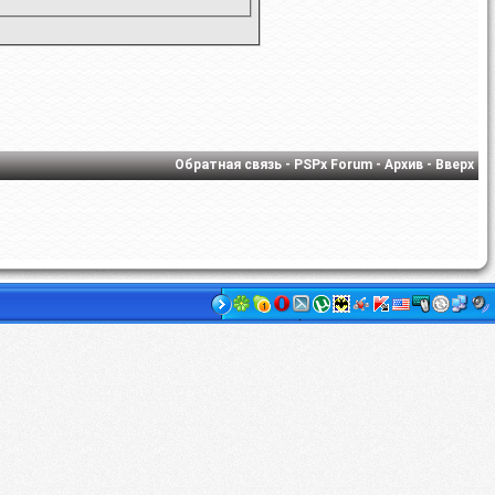
Обратная связь
-
PSPx Forum
-
Архив
-
Вверх