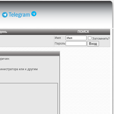
день
ПОИСК
Имя
Запомнить?
Пароль
причин:
инистратора или к другим