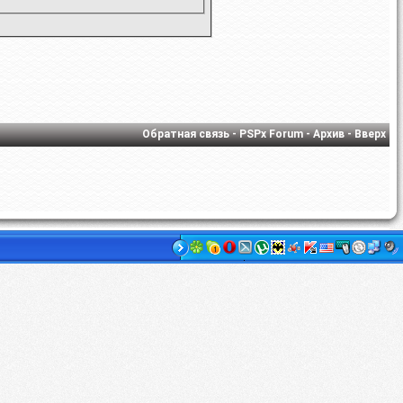
Обратная связь
-
PSPx Forum
-
Архив
-
Вверх