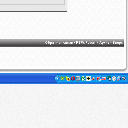
Обратная связь
-
PSPx Forum
-
Архив
-
Вверх