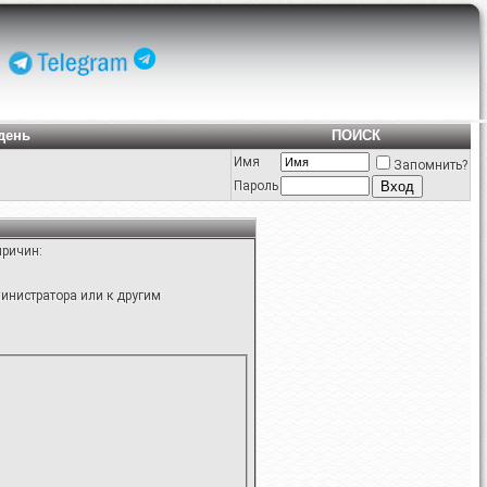
день
ПОИСК
Имя
Запомнить?
Пароль
причин:
инистратора или к другим