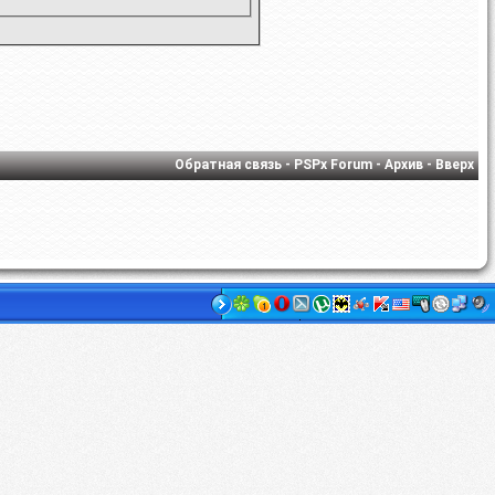
Обратная связь
-
PSPx Forum
-
Архив
-
Вверх