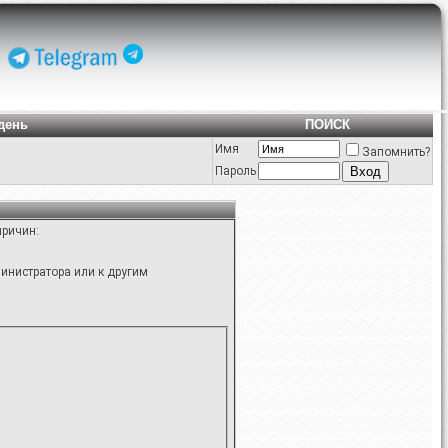
день
ПОИСК
Имя
Запомнить?
Пароль
причин:
инистратора или к другим