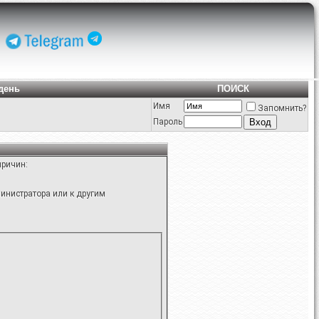
день
ПОИСК
Имя
Запомнить?
Пароль
причин:
инистратора или к другим