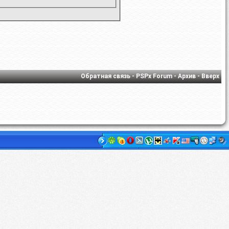
Обратная связь
-
PSPx Forum
-
Архив
-
Вверх