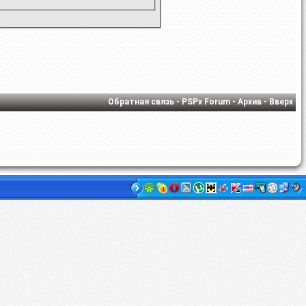
Обратная связь
-
PSPx Forum
-
Архив
-
Вверх