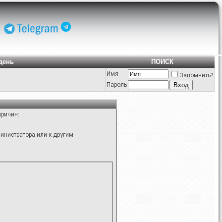
день
ПОИСК
Имя
Запомнить?
Пароль
причин:
инистратора или к другим