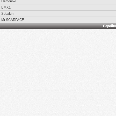
Demon69
BMX1
Sobakin
Mr.SCARFACE
Перейти