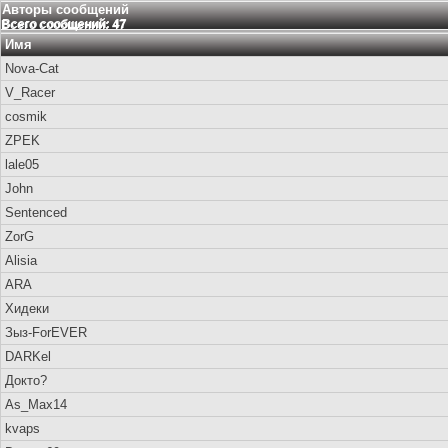
Авторы сообщений
Всего сообщений: 47
Имя
Nova-Cat
V_Racer
cosmik
ZPEK
lale05
John
Sentenced
ZorG
Alisia
ARA
Хидеки
Зыз-ForEVER
DARKel
Докто?
As_Max14
kvaps