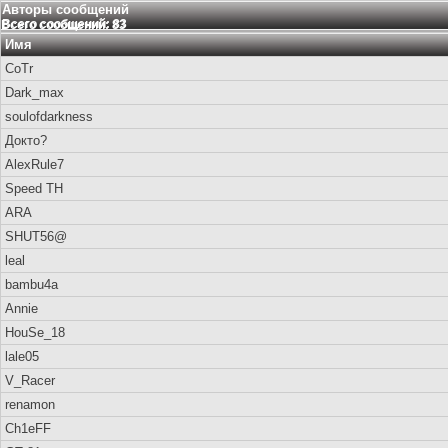
Авторы сообщений
Всего сообщений: 83
Имя
CoTr
Dark_max
soulofdarkness
Докто?
AlexRule7
Speed TH
ARA
SHUT56@
leal
bambu4a
Annie
HouSe_18
lale05
V_Racer
renamon
Ch1eFF