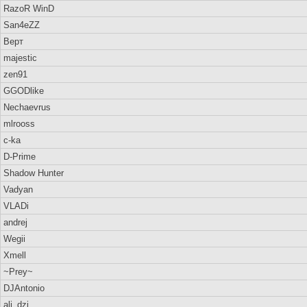
RazoR WinD
San4eZZ
Верт
majestic
zen91
GGODlike
Nechaevrus
mlrooss
c-ka
D-Prime
Shadow Hunter
Vadyan
VLADi
andrej
Wegii
Xmell
~Prey~
DJAntonio
ali_dzi