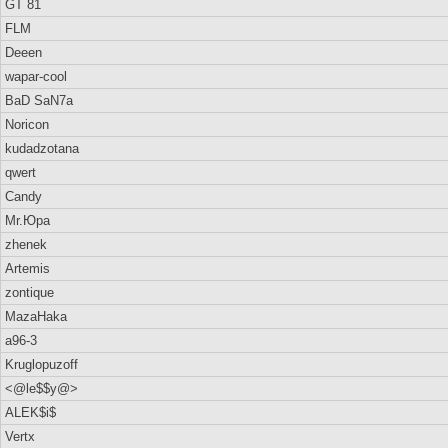
GT 81
FLM
Deeen
wapar-cool
BaD SaN7a
Noricon
kudadzotana
qwert
Candy
Mr.Юра
zhenek
Artemis
zontique
MazaHaka
a96-3
Kruglopuzoff
<@le$$y@>
ALEK$i$
Vertx