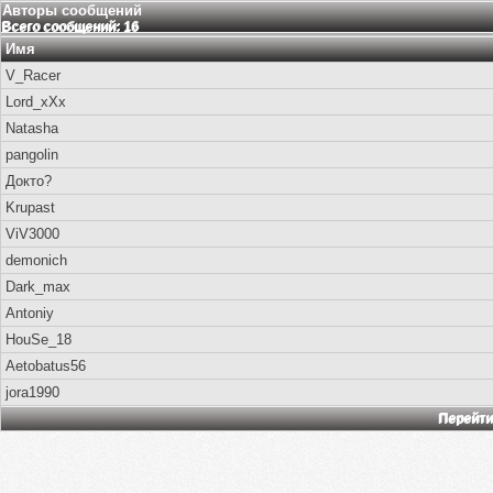
Авторы сообщений
Всего сообщений: 16
Имя
V_Racer
Lord_xXx
Natasha
pangolin
Докто?
Krupast
ViV3000
demonich
Dark_max
Antoniy
HouSe_18
Aetobatus56
jora1990
Перейти