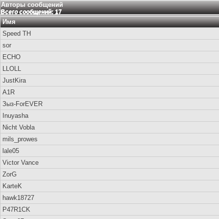
Авторы сообщений
Всего сообщений: 17
Имя
Speed TH
sor
ECHO
LLOLL
JustKira
A1R
Зыз-ForEVER
Inuyasha
Nicht Vobla
mils_prowes
lale05
Victor Vance
ZorG
KarteK
hawk18727
P47R1CK