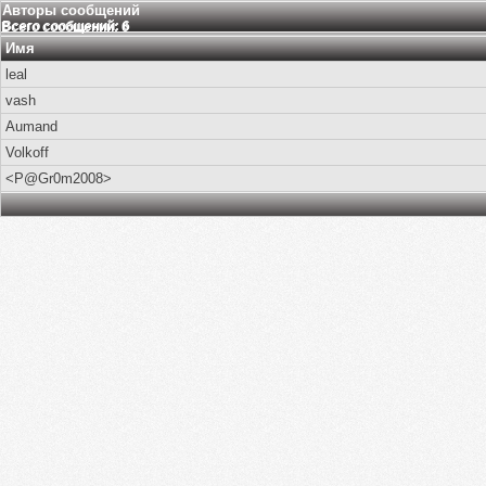
Авторы сообщений
Всего сообщений: 6
Имя
leal
vash
Aumand
Volkoff
<P@Gr0m2008>