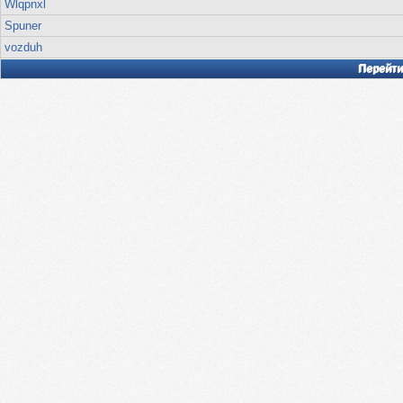
Wlqpnxl
Spuner
vozduh
Перейти