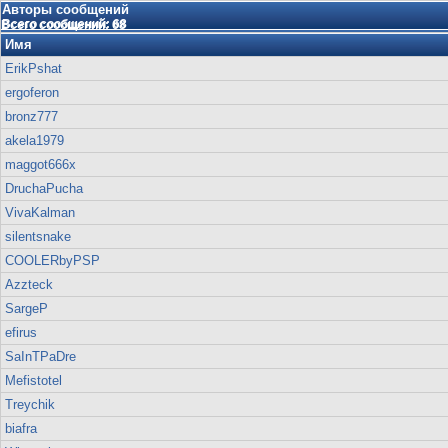
Авторы сообщений
Всего сообщений: 68
Имя
ErikPshat
ergoferon
bronz777
akela1979
maggot666x
DruchaPucha
VivaKalman
silentsnake
COOLERbyPSP
Azzteck
SargeP
efirus
SaInTPaDre
Mefistotel
Treychik
biafra