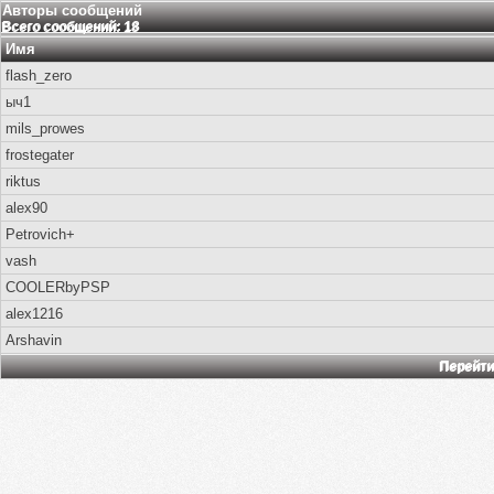
Авторы сообщений
Всего сообщений: 18
Имя
flash_zero
ыч1
mils_prowes
frostegater
riktus
alex90
Petrovich+
vash
COOLERbyPSP
alex1216
Arshavin
Перейти