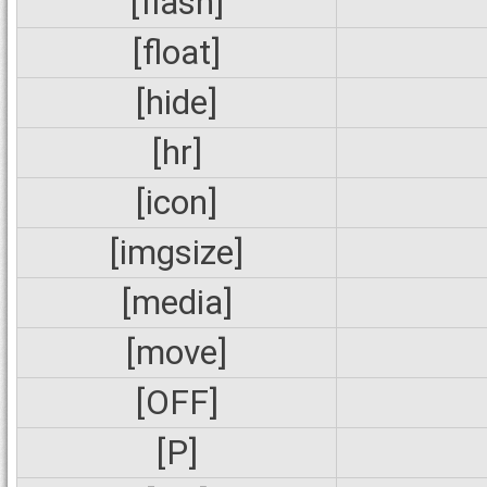
[flash]
[float]
[hide]
[hr]
[icon]
[imgsize]
[media]
[move]
[OFF]
[P]