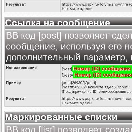
Результат
https://www.pspx.ru/forum/showthrea
Нажмите здесь!
Ссылка на сообщение
BB код [post] позволяет сде
сообщение, используя его н
дополнительный параметр, 
Использование
Номер (ID) сообщения
[post]
Номер (ID) сообщени
[post=
Пример
[post]269302[/post]
[post=269302]Нажмите здесь![/post]
(Предупреждение: ID темы/сообщения дан
Результат
https://www.pspx.ru/forum/showthrea
Нажмите здесь!
Маркированные списки
BB код [list] позволяет соз