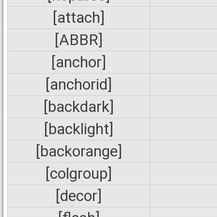
[attach]
[ABBR]
[anchor]
[anchorid]
[backdark]
[backlight]
[backorange]
[colgroup]
[decor]