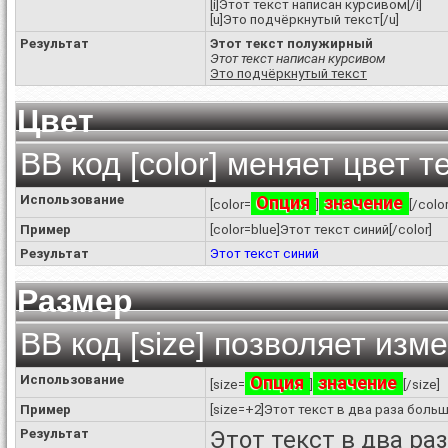
[i]Этот текст написан курсивом[/i]
[u]Это подчёркнутый текст[/u]
Результат
Этот текст полужирный
Этот текст написан курсивом
Это подчёркнутый текст
Цвет
BB код [color] меняет цвет т
Использование
Опция
значение
[color=
]
[/color
Пример
[color=blue]Этот текст синий[/color]
Результат
Этот текст синий
Размер
BB код [size] позволяет из
Использование
Опция
значение
[size=
]
[/size]
Пример
[size=+2]Этот текст в два раза больш
Результат
Этот текст в два ра