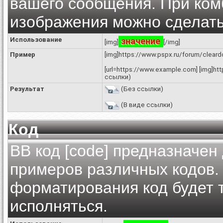
вашего сообщения. При комб
изображения можно сделать
Использование
значение
[img]
[/img]
Пример
[img]https://www.pspx.ru/forum/cleard
[url=https://www.example.com] [img]htt
ссылки)
Результат
(Без ссылки)
(В виде ссылки)
Код
BB код [code] предназначен
примеров различных кодов.
форматирования код будет т
исполняться.