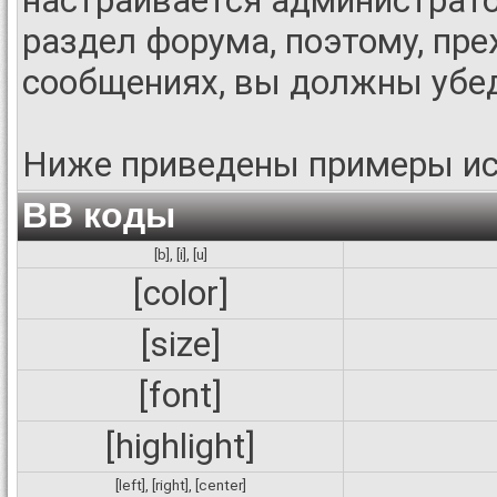
настраивается администрат
раздел форума, поэтому, пр
сообщениях, вы должны убед
Ниже приведены примеры ис
BB коды
[b]
,
[i]
,
[u]
[color]
[size]
[font]
[highlight]
[left]
,
[right]
,
[center]