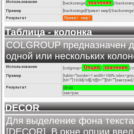
Использование
значение
[backorange]
[/backoran
Пример
[backorange]Привет мир![/backorange
Результат
Привет мир!
Таблица - колонка
COLGROUP предназначен дл
одной или нескольких колон
Использование
Опция
значение
[colgroup=
]
[/
Пример
[table="border=1 width=100% rules=group
[td=""]13:00[/td][/tr][tr=""][td=""]завтрак[
Результат
09:00
завтрак
DECOR
Для выделение фона текста
[DECOR]. В окне опции вве