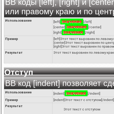
BB коды [left], [right] и [ce
или правому краю и по цент
Использование
значение
[left]
[/left]
значение
[center]
[/center]
значение
[right]
[/right]
Пример
[left]Этот текст выровнен по левому к
[center]Этот текст выровнен по центр
[right]Этот текст выровнен по правому
Результат
Этот текст выровнен по левому кра
Отступ
BB код [indent] позволяет сд
Использование
значение
[indent]
[/indent]
Пример
[indent]Этот текст с отступом[/indent]
Результат
Этот текст с отступом