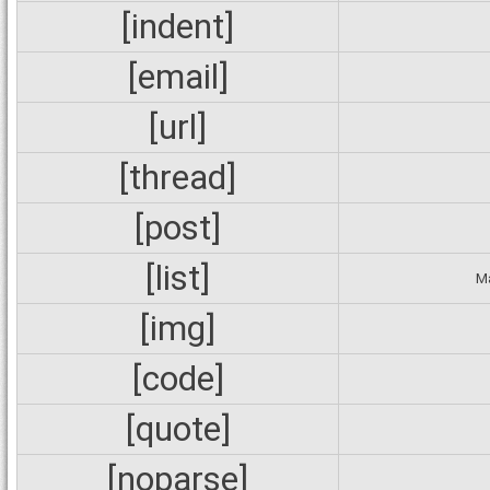
[indent]
[email]
[url]
[thread]
[post]
[list]
М
[img]
[code]
[quote]
[noparse]