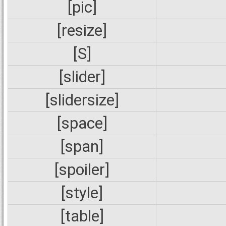
[pic]
[resize]
[S]
[slider]
[slidersize]
[space]
[span]
[spoiler]
[style]
[table]