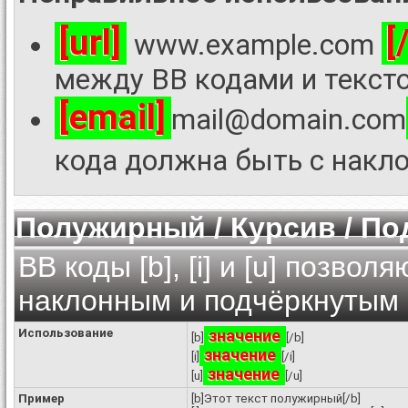
[url]
[
www.example.com
между BB кодами и тексто
[email]
mail@domain.com
кода должна быть с накло
Полужирный / Курсив / П
BB коды [b], [i] и [u] позво
наклонным и подчёркнутым 
Использование
значение
[b]
[/b]
значение
[i]
[/i]
значение
[u]
[/u]
Пример
[b]Этот текст полужирный[/b]