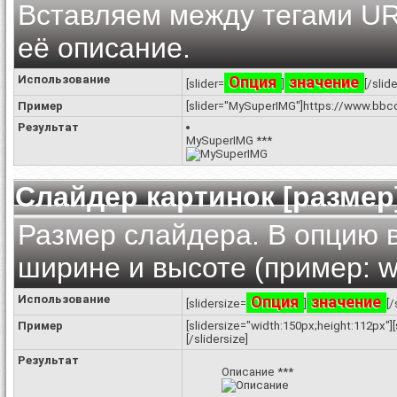
Вставляем между тегами UR
её описание.
Использование
Опция
значение
[slider=
]
[/slide
Пример
[slider="MySuperIMG"]https://www.bbco
Результат
MySuperIMG
***
Слайдер картинок [размер
Размер слайдера. В опцию 
ширине и высоте (пример: wi
Использование
Опция
значение
[slidersize=
]
[/
Пример
[slidersize="width:150px;height:112px"
[/slidersize]
Результат
Описание
***