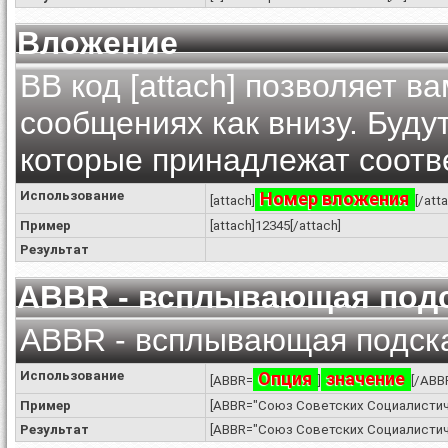
Вложение
BB код [attach] позволяет 
сообщениях как внизу. Буду
которые принадлежат соот
Использование
Номер вложения
[attach]
[/att
Пример
[attach]12345[/attach]
Результат
ABBR - всплывающая подс
ABBR - всплывающая подска
Использование
Опция
значение
[ABBR=
]
[/ABB
Пример
[ABBR="Союз Советских Социалистич
Результат
[ABBR="Союз Советских Социалистич