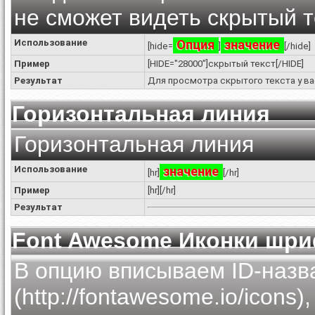
не сможет видеть скрытый т
Использование
Опция
значение
[hide=
]
[/hide]
Пример
[HIDE="28000"]скрытый текст[/HIDE]
Результат
Для просмотра скрытого текста у в
Горизонтальная линия
Горизонтальная линия
Использование
значение
[hr]
[/hr]
Пример
[hr][/hr]
Результат
Font Awesome Иконки шр
В опцию вписываем ID-назв
(http://fontawesome.io/icons