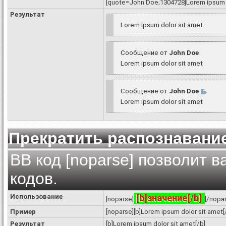
[quote=John Doe;1304728]Lorem ipsum d
Результат
Lorem ipsum dolor sit amet
Сообщение от
John Doe
Lorem ipsum dolor sit amet
Сообщение от
John Doe
Lorem ipsum dolor sit amet
Прекратить распознавани
BB код [noparse] позволит 
кодов.
Использование
[b]значение[/b]
[noparse]
[/nopa
Пример
[noparse][b]Lorem ipsum dolor sit amet[
Результат
[b]Lorem ipsum dolor sit amet[/b]