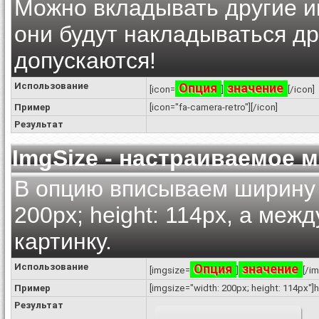
Можно вкладывать другие ик
они будут накладываться др
допускаются!
Использование
Опция
значение
[icon=
]
[/icon]
Пример
[icon="fa-camera-retro"][/icon]
Результат
ImgSize - настраиваемое
В опцию вписываем ширину и
200px; height: 114px, а меж
картинку.
Использование
Опция
значение
[imgsize=
]
[/i
Пример
[imgsize="width: 200px; height: 114px
Результат