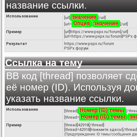
название ссылки.
Использование
значение
[url]
[/url]
Опция
значение
[url=
]
[/url]
Пример
[url]https://www.pspx.ru/forum[/url]
[url=https://www.pspx.ru/forum]PSPx ф
Результат
https://www.pspx.ru/forum
PSPx форум
Ссылка на тему
BB код [thread] позволяет с
её номер (ID). Используя 
указать название ссылки.
Использование
Номер (ID) темы
[thread]
[/thre
Номер (ID) темы
зн
[thread=
]
Пример
[thread]42918[/thread]
[thread=42918]Нажмите здесь![/thread
(Предупреждение: ID темы/сообщения дан