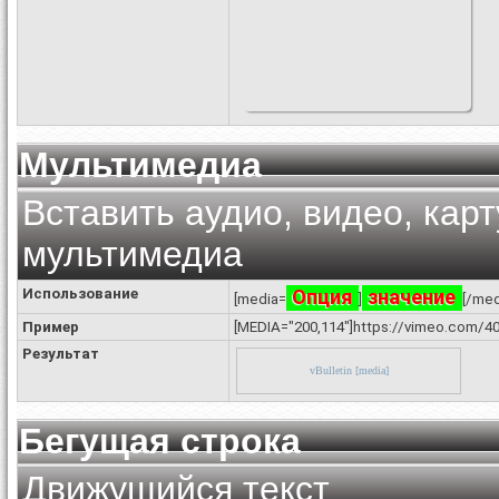
Мультимедиа
Вставить аудио, видео, карт
мультимедиа
Использование
Опция
значение
[media=
]
[/med
Пример
[MEDIA="200,114"]https://vimeo.com/4
Результат
vBulletin [media]
Бегущая строка
Движущийся текст