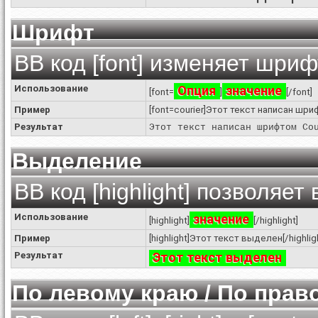
Шрифт
BB код [font] изменяет шриф
Использование
Опция
значение
[font=
]
[/font]
Пример
[font=courier]Этот текст написан шриф
Результат
Этот текст написан шрифтом Co
Выделение
BB код [highlight] позволяет
Использование
значение
[highlight]
[/highlight]
Пример
[highlight]Этот текст выделен[/highlig
Результат
Этот текст выделен
По левому краю / По прав