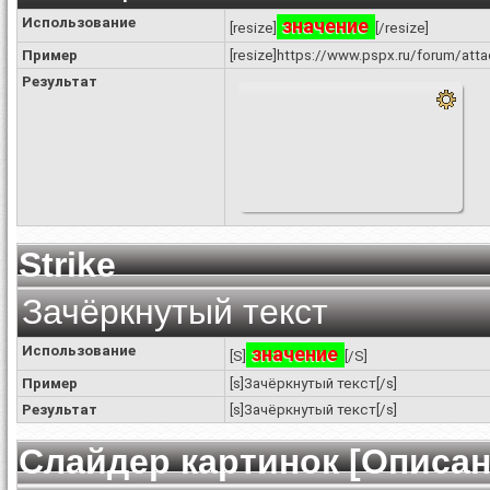
Использование
значение
[resize]
[/resize]
Пример
[resize]https://www.pspx.ru/forum/att
Результат
Strike
Зачёркнутый текст
Использование
значение
[S]
[/S]
Пример
[s]Зачёркнутый текст[/s]
Результат
[s]Зачёркнутый текст[/s]
Слайдер картинок [Описан