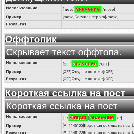
Использование
значение
[move]
[/move]
Пример
[move]Бегущая строка[/move]
Результат
Оффтопик
Скрывает текст оффтопа.
Использование
значение
[OFF]
[/OFF]
Пример
[OFF]Флуд не по теме[/OFF]
Результат
[OFF]Флуд не по теме[/OFF]
Короткая ссылка на пост
Короткая ссылка на пост
Использование
Опция
значение
[P=
]
[/P]
Пример
[P=1145123]Короткая ссылка на пост[
Результат
[P=1145123]Короткая ссылка на пост[