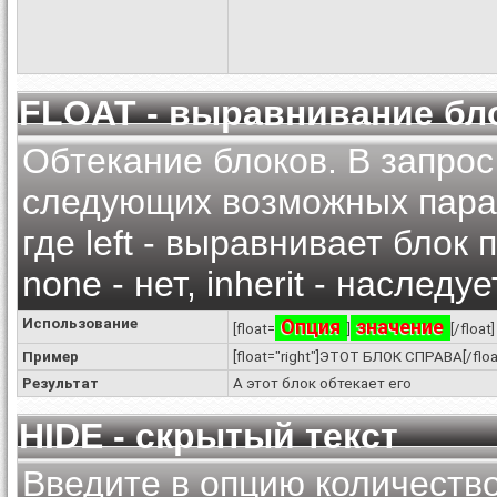
FLOAT - выравнивание бл
Обтекание блоков. В запрос
следующих возможных параметро
где left - выравнивает блок 
none - нет, inherit - наслед
Использование
Опция
значение
[float=
]
[/float]
Пример
[float="right"]ЭТОТ БЛОК СПРАВА[/flo
Результат
А этот блок обтекает его
HIDE - скрытый текст
Введите в опцию количеств