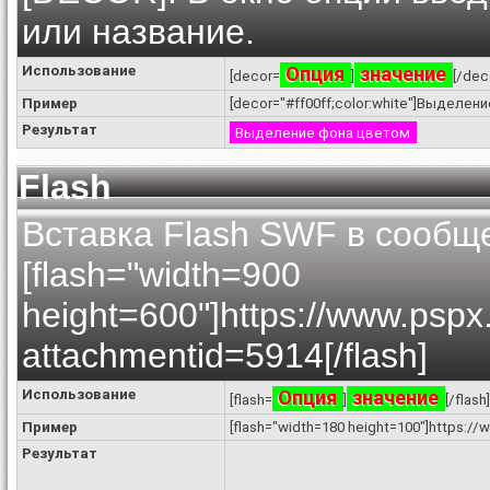
или название.
Использование
Опция
значение
[decor=
]
[/dec
Пример
[decor="#ff00ff;color:white"]Выделен
Результат
Выделение фона цветом
Flash
Вставка Flash SWF в сообщ
[flash="width=900
height=600"]https://www.pspx
attachmentid=5914[/flash]
Использование
Опция
значение
[flash=
]
[/flash]
Пример
[flash="width=180 height=100"]https://w
Результат