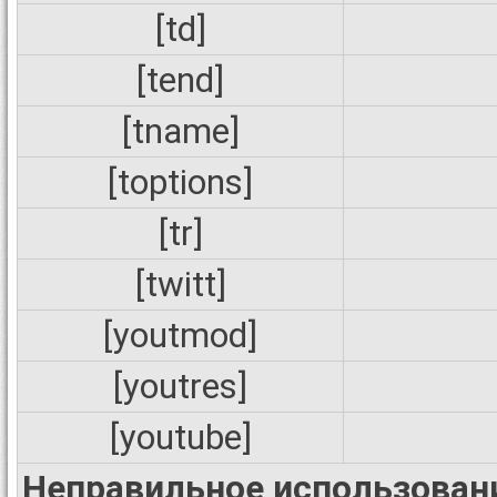
[td]
[tend]
[tname]
[toptions]
[tr]
[twitt]
[youtmod]
[youtres]
[youtube]
Неправильное использовани