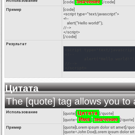
Использование
значение
[code]
[/code]
Пример
[code]
<script type="text/javascript">
<!--
alert("Hello world!");
//-->
</script>
[/code]
Результат
<script type="text/javascript"
<!--

	alert("Hello world!");

//-->

</script>
Цитата
The [quote] tag allows you to 
Использование
Цитата
[quote]
[/quote]
Имя
значение
[quote=
]
[/quote]
Пример
[quote]Lorem ipsum dolor sit amet[/quo
[quote=John Doe]Lorem ipsum dolor sit