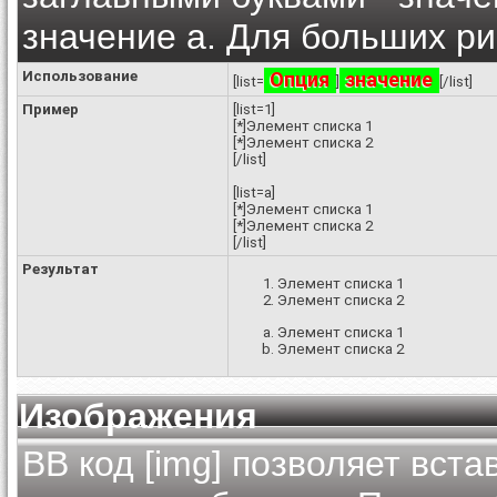
значение а. Для больших рим
Использование
Опция
значение
[list=
]
[/list]
Пример
[list=1]
[*]Элемент списка 1
[*]Элемент списка 2
[/list]
[list=a]
[*]Элемент списка 1
[*]Элемент списка 2
[/list]
Результат
Элемент списка 1
Элемент списка 2
Элемент списка 1
Элемент списка 2
Изображения
BB код [img] позволяет вст