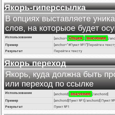
Якорь-гиперссылка
В опциях выставляете уник
слов, на которыое будет ос
Использование
Опция
значение
[anchor=
]
[/an
Пример
[anchor="#Пункт №1"]Перейти к тексту
Результат
Перейти к тексту
Якорь переход
Якорь, куда должна быть п
или переход по ссылке
Использование
значение
[anchorid]
[/anchorid]
Пример
[anchorid]Пункт №1[/anchorid] Пункт 
Результат
Пункт №1