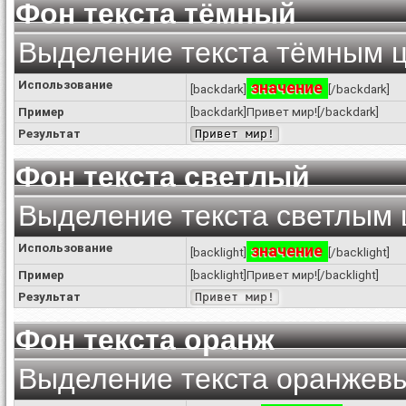
Фон текста тёмный
Выделение текста тёмным 
Использование
значение
[backdark]
[/backdark]
Пример
[backdark]Привет мир![/backdark]
Результат
Привет мир!
Фон текста светлый
Выделение текста светлым
Использование
значение
[backlight]
[/backlight]
Пример
[backlight]Привет мир![/backlight]
Результат
Привет мир!
Фон текста оранж
Выделение текста оранжев