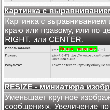
Картинка с выравнивание
Картинка с выравниванием и
краю или правому, или по ц
RIGHT, или CENTER.
Использование
Опция
значение
[pic=
]
[/pic]
Пример
[pic=RIGHT]https://www.pspx.ru/forum
ниже или выше.
Результат
Текст обтекает картинку сбоку, не 
RESIZE - миниатюра изоб
Уменьшает крупное изображ
сообщениях. Увеличение по 