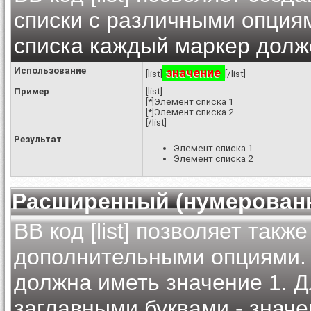
списки с различными опциям
списка каждый маркер долже
Использование
значение
[list]
[/list]
Пример
[list]
[*]Элемент списка 1
[*]Элемент списка 2
[/list]
Результат
Элемент списка 1
Элемент списка 2
Расширенный (нумерован
BB код [list] позволяет так
дополнительными опциями. 
должна иметь значение 1. Д
заглавными буквами - значе