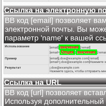
Ссылка на электронную п
BB код [email] позволяет ва
электронной почты. Вы мож
параметр 'name' к вашей сс
Использование
значение
[email]
[/email]
Опция
значение
[email=
]
[/emai
Пример
[email]j.doe@example.com[/email]
[email=j.doe@example.com]Нажмите з
Результат
j.doe@example.com
Нажмите здесь, чтобы отправить мн
Ссылка на URL
BB код [url] позволяет вста
Используя дополнительный 