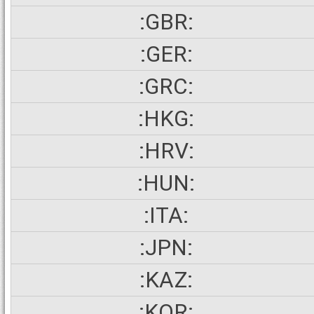
:GBR:
:GER:
:GRC:
:HKG:
:HRV:
:HUN:
:ITA:
:JPN:
:KAZ:
:KOR: