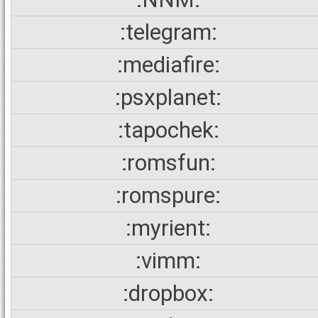
:telegram:
:mediafire:
:psxplanet:
:tapochek:
:romsfun:
:romspure:
:myrient:
:vimm:
:dropbox: