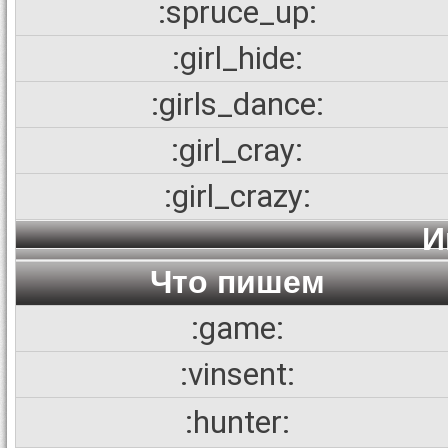
:spruce_up:
:girl_hide:
:girls_dance:
:girl_cray:
:girl_crazy:
И
Что пишем
:game:
:vinsent:
:hunter: