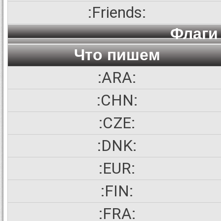
:Friends:
Флаги 
Что пишем
:ARA:
:CHN:
:CZE:
:DNK:
:EUR:
:FIN:
:FRA: