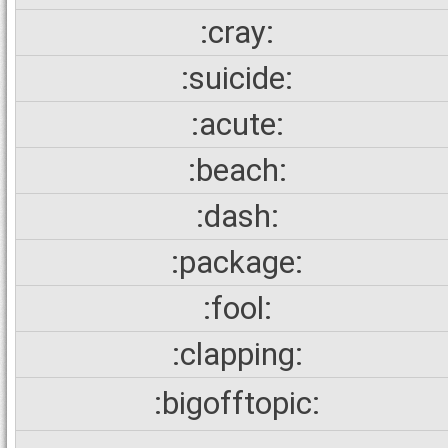
:cray:
:suicide:
:acute:
:beach:
:dash:
:package:
:fool:
:clapping:
:bigofftopic: