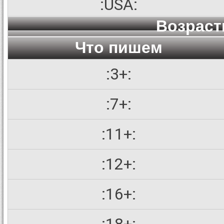
:USA:
Возраст
Что пишем
:3+:
:7+:
:11+:
:12+:
:16+: