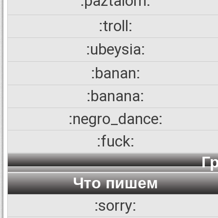
:paztalom:
:troll:
:ubeysia:
:banan:
:banana:
:negro_dance:
:fuck:
Г
Что пишем
:sorry: