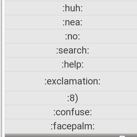
:huh:
:nea:
:no:
:search:
:help:
:exclamation:
:8)
:confuse:
:facepalm: