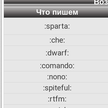
Во
Что пишем
:sparta:
:che:
:dwarf:
:comando:
:nono:
:spiteful:
:rtfm: