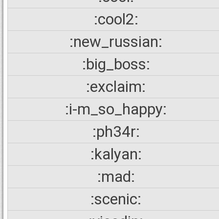
:cool2:
:new_russian:
:big_boss:
:exclaim:
:i-m_so_happy:
:ph34r:
:kalyan:
:mad:
:scenic: