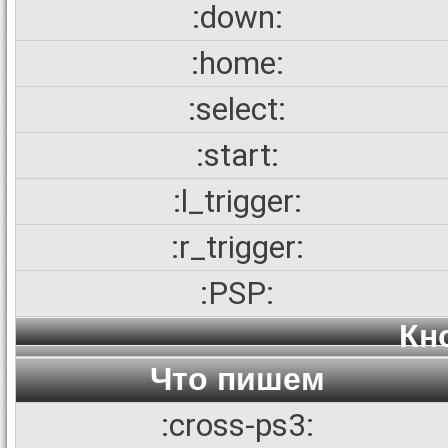
:down:
:home:
:select:
:start:
:l_trigger:
:r_trigger:
:PSP:
Кн
Что пишем
:cross-ps3: