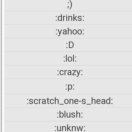
;)
:drinks:
:yahoo:
:D
:lol:
:crazy:
:p:
:scratch_one-s_head:
:blush:
:unknw: