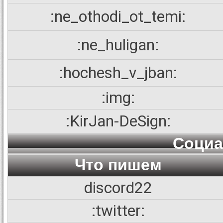
:ne_othodi_ot_temi:
:ne_huligan:
:hochesh_v_jban:
:img:
:KirJan-DeSign:
Социа
Что пишем
discord22
:twitter: