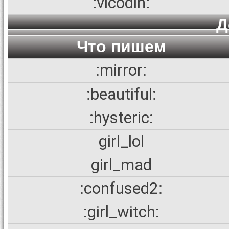
:vicodin:
Д
Что пишем
:mirror:
:beautiful:
:hysteric:
girl_lol
girl_mad
:confused2:
:girl_witch: