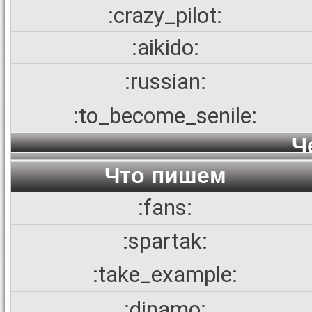
:crazy_pilot:
:aikido:
:russian:
:to_become_senile:
Ч
Что пишем
:fans:
:spartak:
:take_example:
:dinamo: