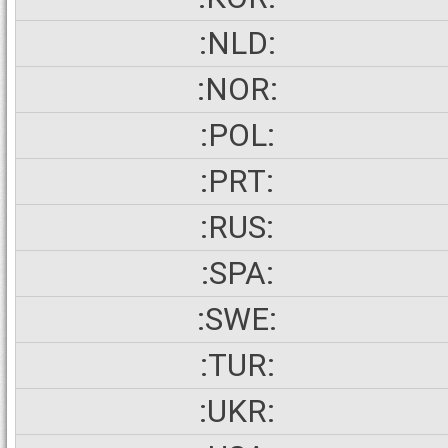
:NLD:
:NOR:
:POL:
:PRT:
:RUS:
:SPA:
:SWE:
:TUR:
:UKR: