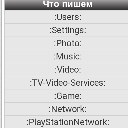
Что пишем
:Users:
:Settings:
:Photo:
:Music:
:Video:
:TV-Video-Services:
:Game:
:Network:
:PlayStationNetwork: