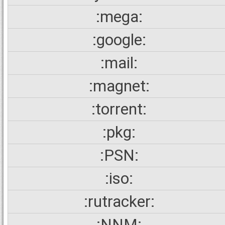
:mega:
:google:
:mail:
:magnet:
:torrent:
:pkg:
:PSN:
:iso:
:rutracker:
:NNM: