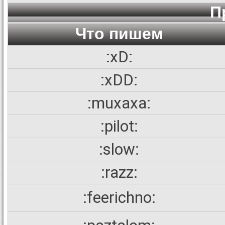
П
Что пишем
:xD:
:xDD:
:muxaxa:
:pilot:
:slow:
:razz:
:feerichno: