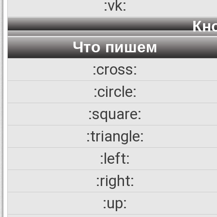
:vk:
Кн
Что пишем
:cross:
:circle:
:square:
:triangle:
:left:
:right:
:up: