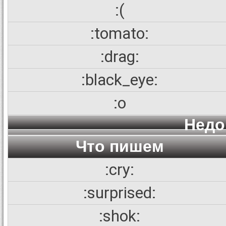
:(
:tomato:
:drag:
:black_eye:
:o
Недо
Что пишем
:cry:
:surprised:
:shok: