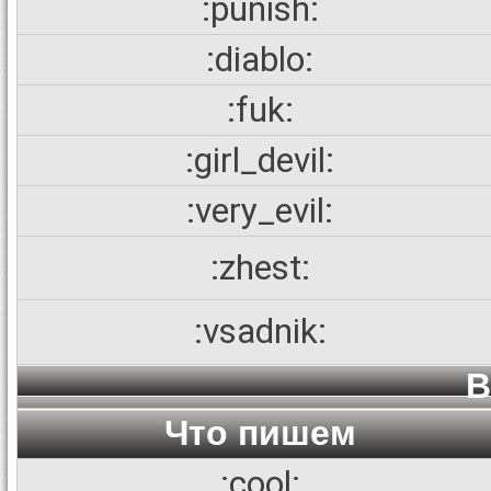
:punish:
:diablo:
:fuk:
:girl_devil:
:very_evil:
:zhest:
:vsadnik:
В
Что пишем
:cool: