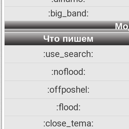
:big_band:
Мо
Что пишем
:use_search:
:noflood:
:offposhel:
:flood:
:close_tema: