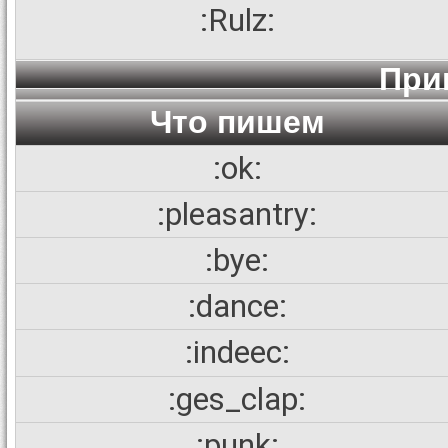
:Rulz:
При
Что пишем
:ok:
:pleasantry:
:bye:
:dance:
:indeec:
:ges_clap:
:punk: