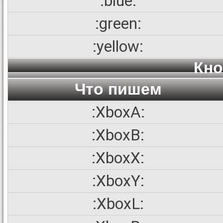
:blue:
:green:
:yellow:
Кно
Что пишем
:XboxA:
:XboxB:
:XboxX:
:XboxY:
:XboxL: