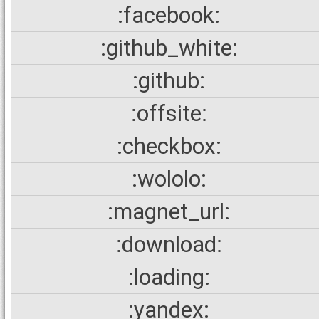
:facebook:
:github_white:
:github:
:offsite:
:checkbox:
:wololo:
:magnet_url:
:download:
:loading:
:yandex: