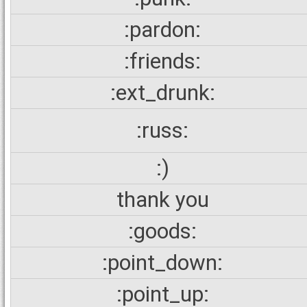
:pardon:
:friends:
:ext_drunk:
:russ:
:)
thank you
:goods:
:point_down:
:point_up: