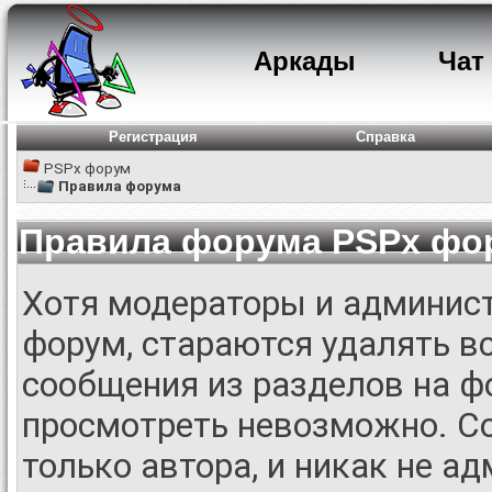
Аркады
Чат
Регистрация
Справка
PSPx форум
Правила форума
Правила форума PSPx фо
Хотя модераторы и админис
форум, стараются удалять в
сообщения из разделов на ф
просмотреть невозможно. С
только автора, и никак не а