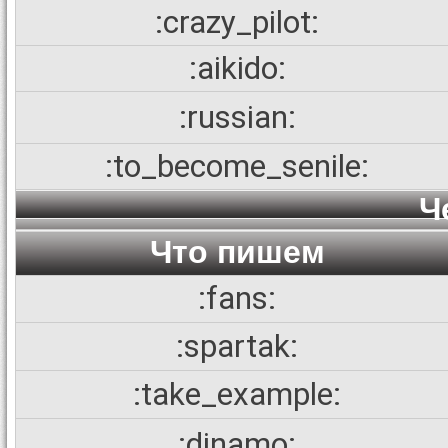
:crazy_pilot:
:aikido:
:russian:
:to_become_senile:
Ч
Что пишем
:fans:
:spartak:
:take_example:
:dinamo: