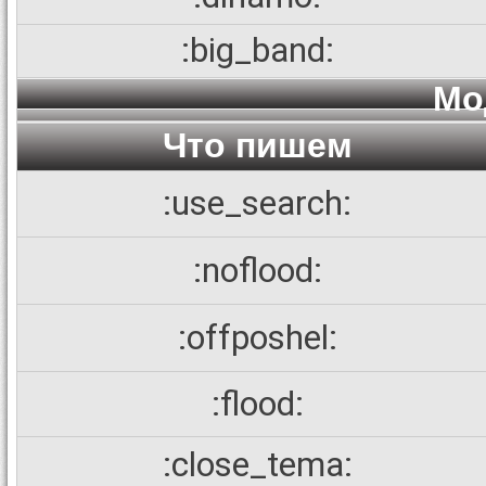
:big_band:
Мо
Что пишем
:use_search:
:noflood:
:offposhel:
:flood:
:close_tema: