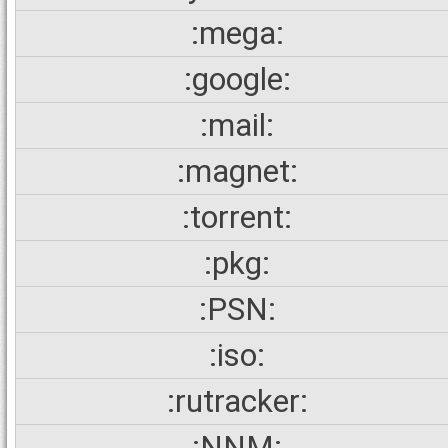
:mega:
:google:
:mail:
:magnet:
:torrent:
:pkg:
:PSN:
:iso:
:rutracker:
:NNM: