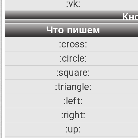
:vk:
Кн
Что пишем
:cross:
:circle:
:square:
:triangle:
:left:
:right:
:up: