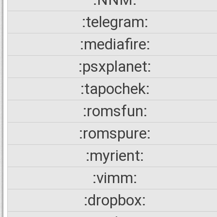
:telegram:
:mediafire:
:psxplanet:
:tapochek:
:romsfun:
:romspure:
:myrient:
:vimm:
:dropbox: