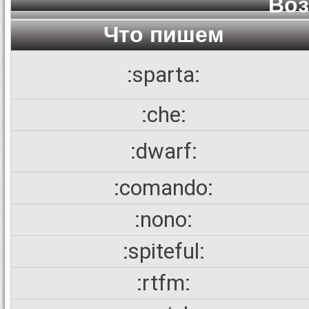
Во
Что пишем
:sparta:
:che:
:dwarf:
:comando:
:nono:
:spiteful:
:rtfm: