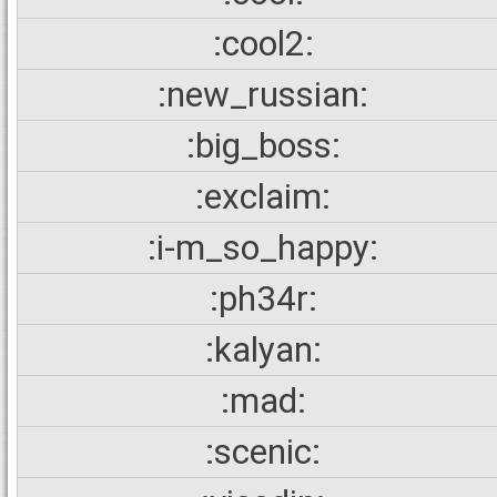
:cool2:
:new_russian:
:big_boss:
:exclaim:
:i-m_so_happy:
:ph34r:
:kalyan:
:mad:
:scenic: