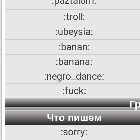
:paztalom:
:troll:
:ubeysia:
:banan:
:banana:
:negro_dance:
:fuck:
Г
Что пишем
:sorry: