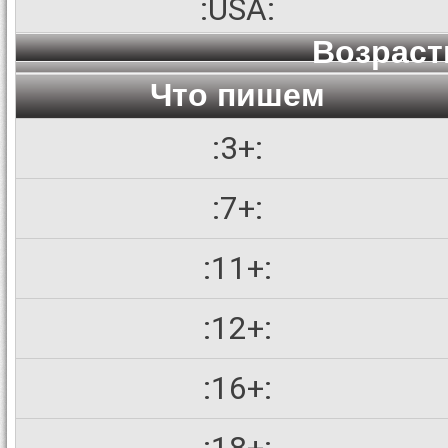
:USA:
Возраст
Что пишем
:3+:
:7+:
:11+:
:12+:
:16+: