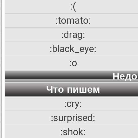
:(
:tomato:
:drag:
:black_eye:
:o
Недо
Что пишем
:cry:
:surprised:
:shok: