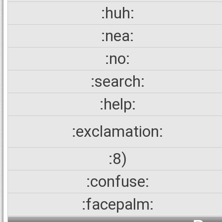
:huh:
:nea:
:no:
:search:
:help:
:exclamation:
:8)
:confuse:
:facepalm: