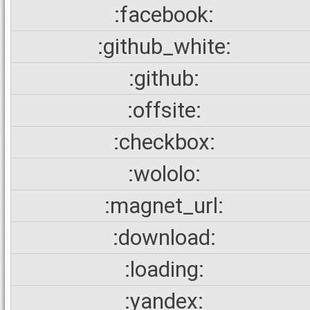
:facebook:
:github_white:
:github:
:offsite:
:checkbox:
:wololo:
:magnet_url:
:download:
:loading:
:yandex: