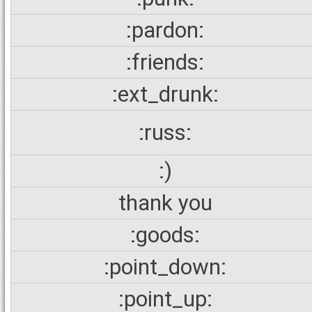
:pardon:
:friends:
:ext_drunk:
:russ:
:)
thank you
:goods:
:point_down:
:point_up: