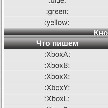
:blue:
:green:
:yellow:
Кно
Что пишем
:XboxA:
:XboxB:
:XboxX:
:XboxY:
:XboxL: