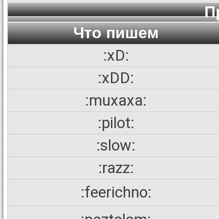
П
Что пишем
:xD:
:xDD:
:muxaxa:
:pilot:
:slow:
:razz:
:feerichno: