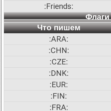
:Friends:
Флаги 
Что пишем
:ARA:
:CHN:
:CZE:
:DNK:
:EUR:
:FIN:
:FRA: