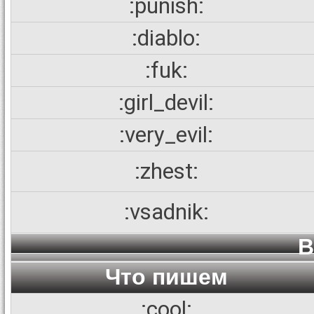
:punish:
:diablo:
:fuk:
:girl_devil:
:very_evil:
:zhest:
:vsadnik:
В
Что пишем
:cool: