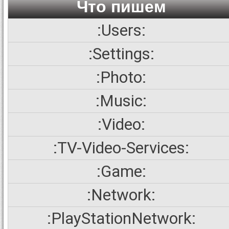
Что пишем
:Users:
:Settings:
:Photo:
:Music:
:Video:
:TV-Video-Services:
:Game:
:Network:
:PlayStationNetwork: