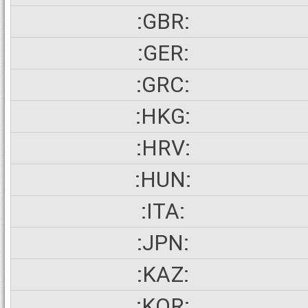
:GBR:
:GER:
:GRC:
:HKG:
:HRV:
:HUN:
:ITA:
:JPN:
:KAZ:
:KOR: