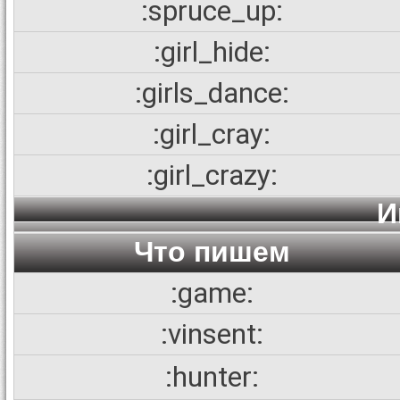
:spruce_up:
:girl_hide:
:girls_dance:
:girl_cray:
:girl_crazy:
И
Что пишем
:game:
:vinsent:
:hunter: