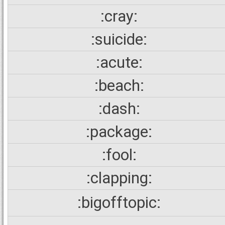
:cray:
:suicide:
:acute:
:beach:
:dash:
:package:
:fool:
:clapping:
:bigofftopic: