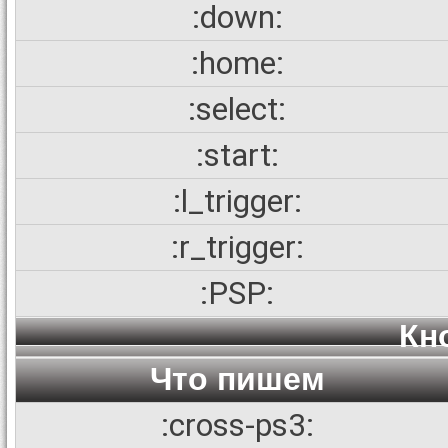
:down:
:home:
:select:
:start:
:l_trigger:
:r_trigger:
:PSP:
Кн
Что пишем
:cross-ps3: