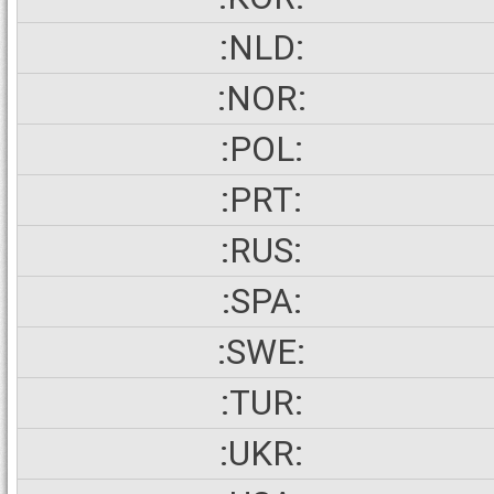
:NLD:
:NOR:
:POL:
:PRT:
:RUS:
:SPA:
:SWE:
:TUR:
:UKR: