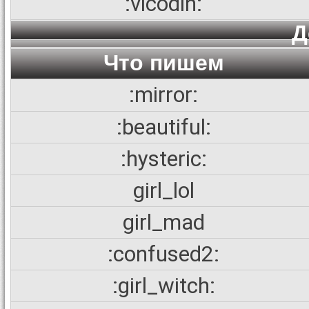
:vicodin:
Д
Что пишем
:mirror:
:beautiful:
:hysteric:
girl_lol
girl_mad
:confused2:
:girl_witch: