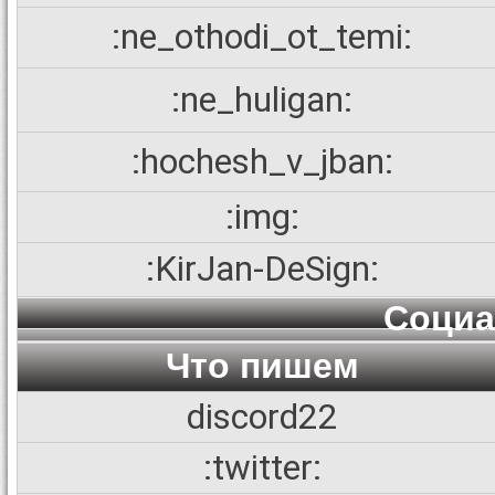
:ne_othodi_ot_temi:
:ne_huligan:
:hochesh_v_jban:
:img:
:KirJan-DeSign:
Социа
Что пишем
discord22
:twitter: