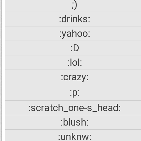
;)
:drinks:
:yahoo:
:D
:lol:
:crazy:
:p:
:scratch_one-s_head:
:blush:
:unknw: