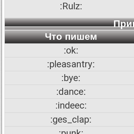
:Rulz:
При
Что пишем
:ok:
:pleasantry:
:bye:
:dance:
:indeec:
:ges_clap:
:punk: