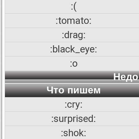
:(
:tomato:
:drag:
:black_eye:
:o
Недо
Что пишем
:cry:
:surprised:
:shok: