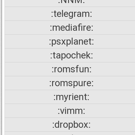
:telegram:
:mediafire:
:psxplanet:
:tapochek:
:romsfun:
:romspure:
:myrient:
:vimm:
:dropbox: