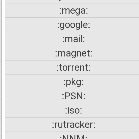
:mega:
:google:
:mail:
:magnet:
:torrent:
:pkg:
:PSN:
:iso:
:rutracker:
:NNM: