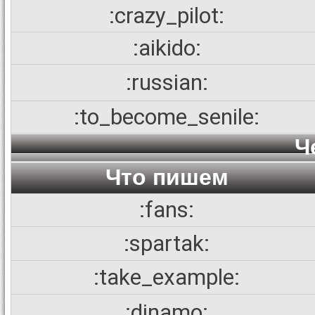
:crazy_pilot:
:aikido:
:russian:
:to_become_senile:
Ч
Что пишем
:fans:
:spartak:
:take_example:
:dinamo: