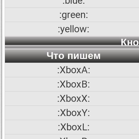
:blue:
:green:
:yellow:
Кно
Что пишем
:XboxA:
:XboxB:
:XboxX:
:XboxY:
:XboxL: