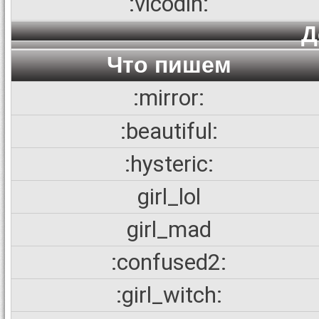
:vicodin:
Д
Что пишем
:mirror:
:beautiful:
:hysteric:
girl_lol
girl_mad
:confused2:
:girl_witch: