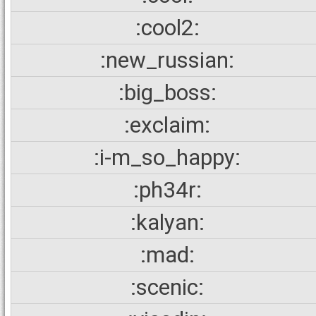
:cool2:
:new_russian:
:big_boss:
:exclaim:
:i-m_so_happy:
:ph34r:
:kalyan:
:mad:
:scenic: