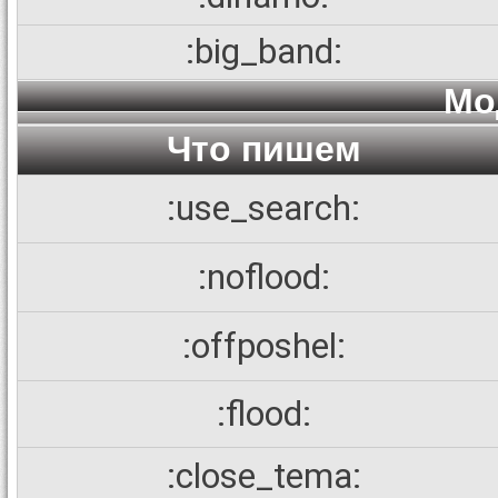
:big_band:
Мо
Что пишем
:use_search:
:noflood:
:offposhel:
:flood:
:close_tema: