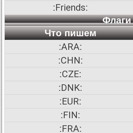
:Friends:
Флаги 
Что пишем
:ARA:
:CHN:
:CZE:
:DNK:
:EUR:
:FIN:
:FRA: