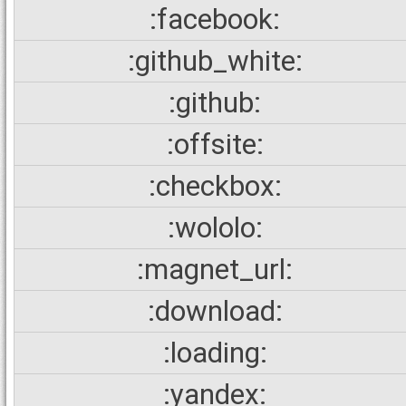
:facebook:
:github_white:
:github:
:offsite:
:checkbox:
:wololo:
:magnet_url:
:download:
:loading:
:yandex: