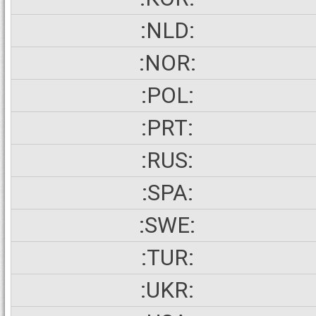
:NLD:
:NOR:
:POL:
:PRT:
:RUS:
:SPA:
:SWE:
:TUR:
:UKR: