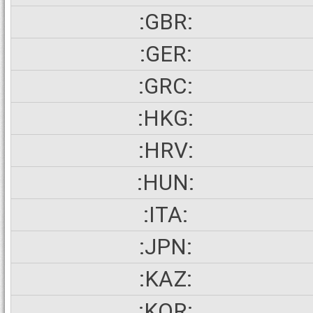
:GBR:
:GER:
:GRC:
:HKG:
:HRV:
:HUN:
:ITA:
:JPN:
:KAZ:
:KOR: