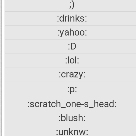
;)
:drinks:
:yahoo:
:D
:lol:
:crazy:
:p:
:scratch_one-s_head:
:blush:
:unknw: