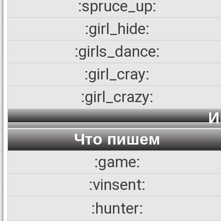
:spruce_up:
:girl_hide:
:girls_dance:
:girl_cray:
:girl_crazy:
И
Что пишем
:game:
:vinsent:
:hunter: