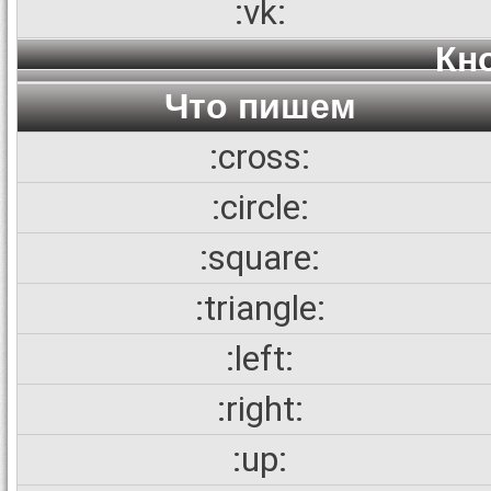
:vk:
Кн
Что пишем
:cross:
:circle:
:square:
:triangle:
:left:
:right:
:up: