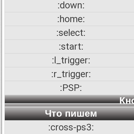
:down:
:home:
:select:
:start:
:l_trigger:
:r_trigger:
:PSP:
Кн
Что пишем
:cross-ps3: