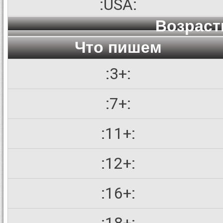
:USA:
Возраст
Что пишем
:3+:
:7+:
:11+:
:12+:
:16+: