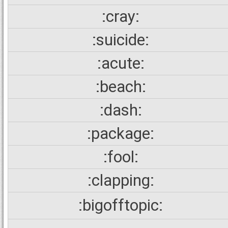
:cray:
:suicide:
:acute:
:beach:
:dash:
:package:
:fool:
:clapping:
:bigofftopic: