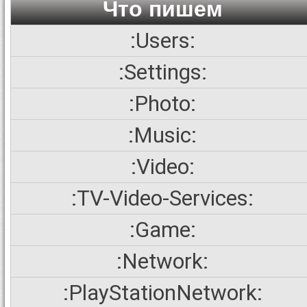
Что пишем
:Users:
:Settings:
:Photo:
:Music:
:Video:
:TV-Video-Services:
:Game:
:Network:
:PlayStationNetwork: