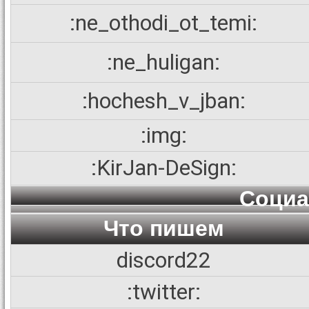
:ne_othodi_ot_temi:
:ne_huligan:
:hochesh_v_jban:
:img:
:KirJan-DeSign:
Социа
Что пишем
discord22
:twitter: