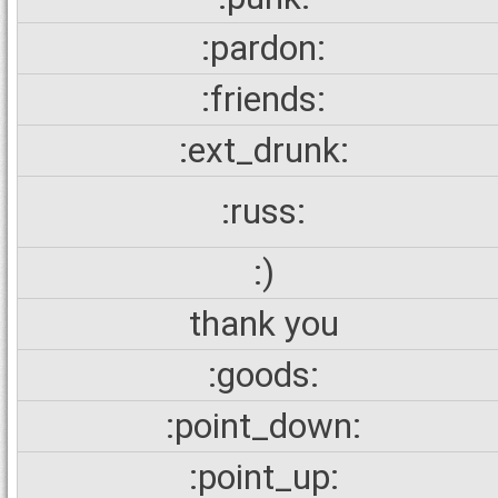
:pardon:
:friends:
:ext_drunk:
:russ:
:)
thank you
:goods:
:point_down:
:point_up: