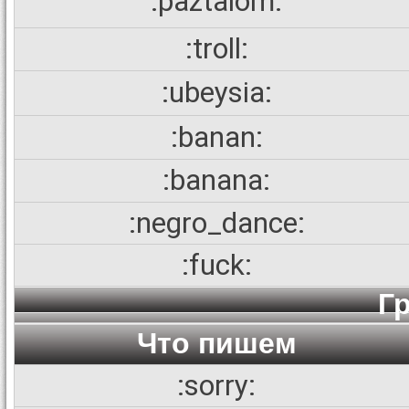
:paztalom:
:troll:
:ubeysia:
:banan:
:banana:
:negro_dance:
:fuck:
Г
Что пишем
:sorry: