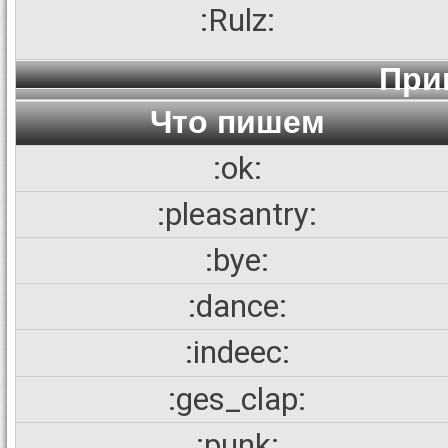
:Rulz:
При
Что пишем
:ok:
:pleasantry:
:bye:
:dance:
:indeec:
:ges_clap:
:punk: