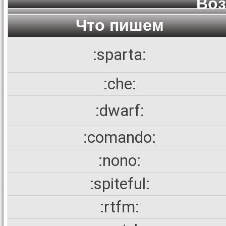
Во
Что пишем
:sparta:
:che:
:dwarf:
:comando:
:nono:
:spiteful:
:rtfm: