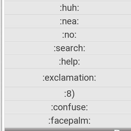
:huh:
:nea:
:no:
:search:
:help:
:exclamation:
:8)
:confuse:
:facepalm: