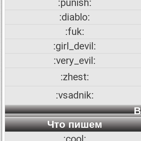
:punish:
:diablo:
:fuk:
:girl_devil:
:very_evil:
:zhest:
:vsadnik:
В
Что пишем
:cool: