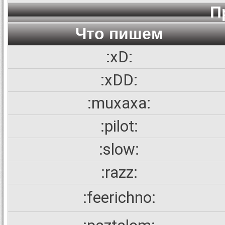
П
Что пишем
:xD:
:xDD:
:muxaxa:
:pilot:
:slow:
:razz:
:feerichno: