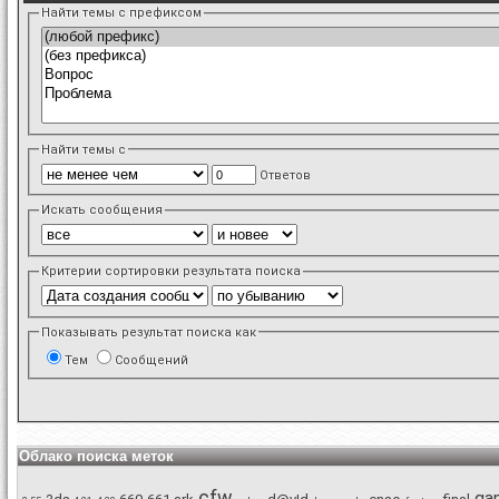
Найти темы с префиксом
Найти темы с
Ответов
Искать сообщения
Критерии сортировки результата поиска
Показывать результат поиска как
Тем
Сообщений
Облако поиска меток
cfw
ga