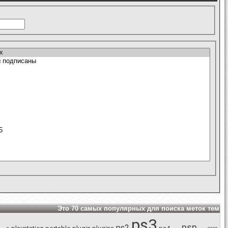
Это 70 самых популярных для поиска меток тем
ps3
psp
ps2