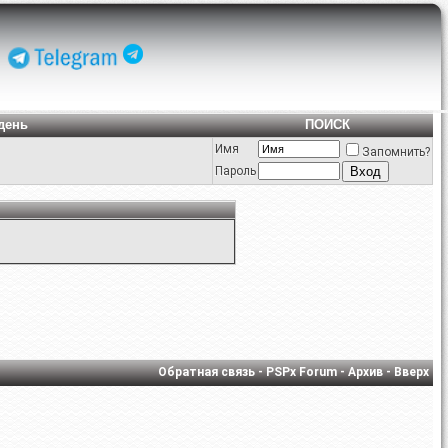
день
ПОИСК
Имя
Запомнить?
Пароль
Обратная связь
-
PSPx Forum
-
Архив
-
Вверх