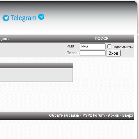
день
ПОИСК
Имя
Запомнить?
Пароль
Обратная связь
-
PSPx Forum
-
Архив
-
Вверх