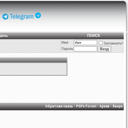
день
ПОИСК
Имя
Запомнить?
Пароль
Обратная связь
-
PSPx Forum
-
Архив
-
Вверх