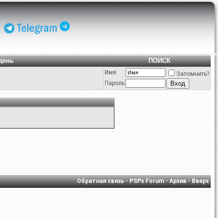
день
ПОИСК
Имя
Запомнить?
Пароль
Обратная связь
-
PSPx Forum
-
Архив
-
Вверх