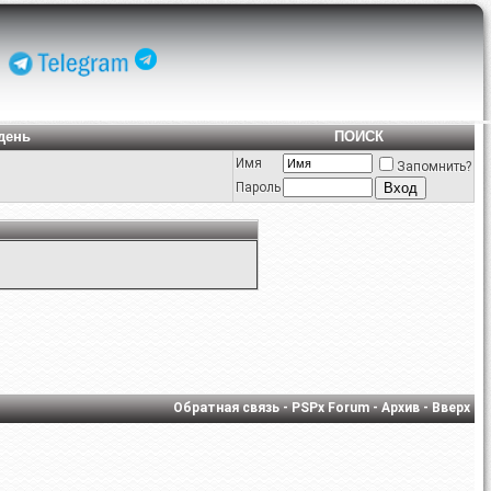
день
ПОИСК
Имя
Запомнить?
Пароль
Обратная связь
-
PSPx Forum
-
Архив
-
Вверх