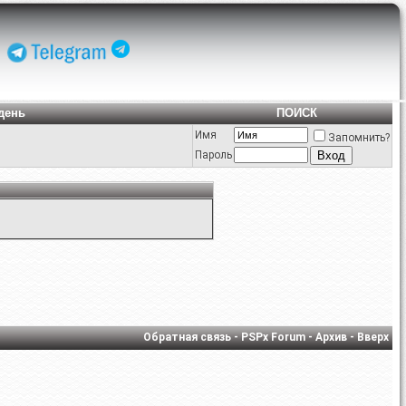
день
ПОИСК
Имя
Запомнить?
Пароль
Обратная связь
-
PSPx Forum
-
Архив
-
Вверх