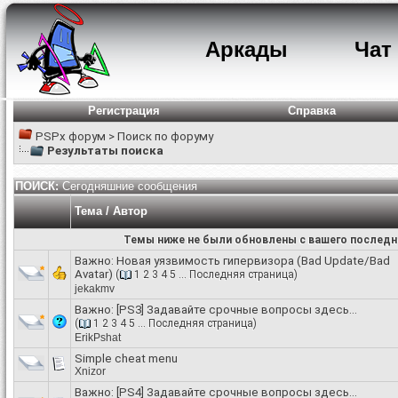
Аркады
Чат
Регистрация
Справка
PSPx форум
>
Поиск по форуму
Результаты поиска
ПОИСК:
Сегодняшние сообщения
Тема / Автор
Темы ниже не были обновлены с вашего последн
Важно:
Новая уязвимость гипервизора (Bad Update/Bad
Avatar)
(
1
2
3
4
5
...
Последняя страница
)
jekakmv
Важно:
[PS3] Задавайте срочные вопросы здесь...
(
1
2
3
4
5
...
Последняя страница
)
ErikPshat
Simple cheat menu
Xnizor
Важно:
[PS4] Задавайте срочные вопросы здесь...