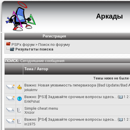
Аркады
Регистрация
PSPx форум
>
Поиск по форуму
Результаты поиска
ПОИСК:
Сегодняшние сообщения
Тема / Автор
Темы ниже не были 
Важно:
Новая уязвимость гипервизора (Bad Update/Bad A
jekakmv
Важно:
[PS3] Задавайте срочные вопросы здесь...
(
1
2
ErikPshat
Simple cheat menu
Xnizor
Важно:
[PS4] Задавайте срочные вопросы здесь...
(
1
2
in1975