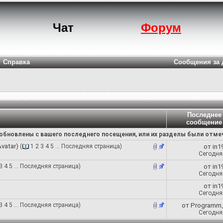
Чат
Форум
Справка
Сообщения за 
Последнее
сообщение
обновлены с вашего последнего посещения, или их разделы были отм
vatar)
(
1
2
3
4
5
...
Последняя страница
)
от
in1
Сегодн
3
4
5
...
Последняя страница
)
от
in1
Сегодн
от
in1
Сегодн
3
4
5
...
Последняя страница
)
от
Programm
Сегодн