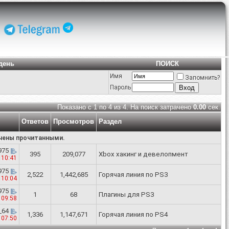
день
ПОИСК
Имя
Запомнить?
Пароль
Показано с 1 по 4 из 4. На поиск затрачено
0.00
сек.
Ответов
Просмотров
Раздел
ечены прочитанными.
975
395
209,077
Xbox хакинг и девелопмент
я
10:41
975
2,522
1,442,685
Горячая линия по PS3
я
10:04
975
1
68
Плагины для PS3
я
09:58
_64
1,336
1,147,671
Горячая линия по PS4
я
07:50