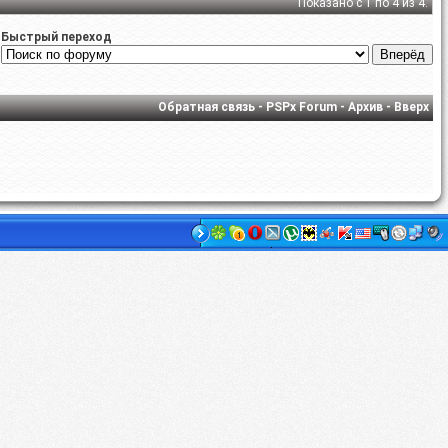
Показано с 1 по 4 из 4.
Быстрый переход
Обратная связь
-
PSPx Forum
-
Архив
-
Вверх