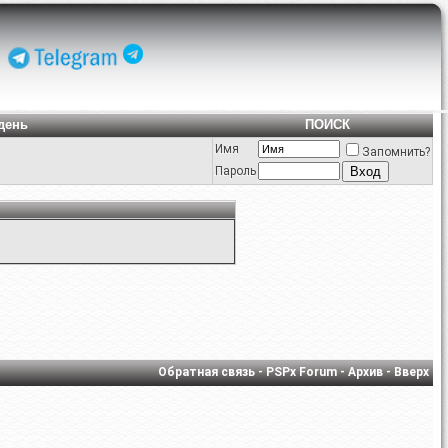
день
ПОИСК
Имя
Запомнить?
Пароль
Обратная связь
-
PSPx Forum
-
Архив
-
Вверх