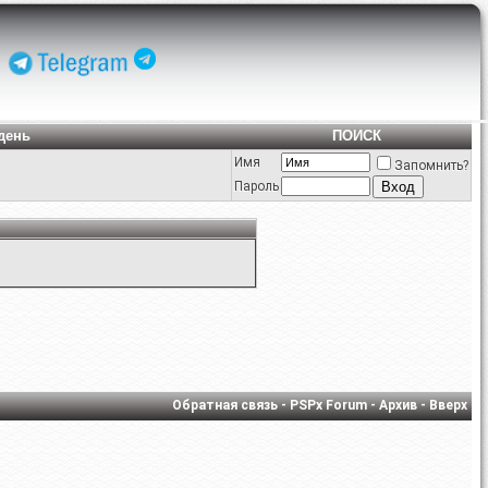
день
ПОИСК
Имя
Запомнить?
Пароль
Обратная связь
-
PSPx Forum
-
Архив
-
Вверх