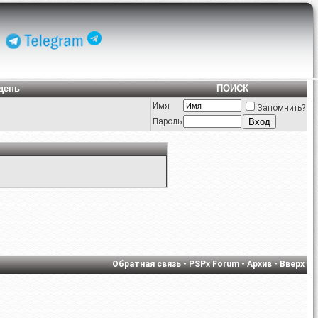
день
ПОИСК
Имя
Запомнить?
Пароль
Обратная связь
-
PSPx Forum
-
Архив
-
Вверх