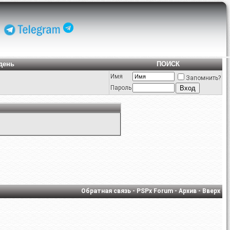
день
ПОИСК
Имя
Запомнить?
Пароль
Обратная связь
-
PSPx Forum
-
Архив
-
Вверх