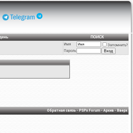
день
ПОИСК
Имя
Запомнить?
Пароль
Обратная связь
-
PSPx Forum
-
Архив
-
Вверх