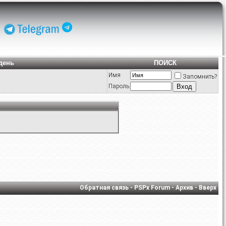
день
ПОИСК
Имя
Запомнить?
Пароль
Обратная связь
-
PSPx Forum
-
Архив
-
Вверх