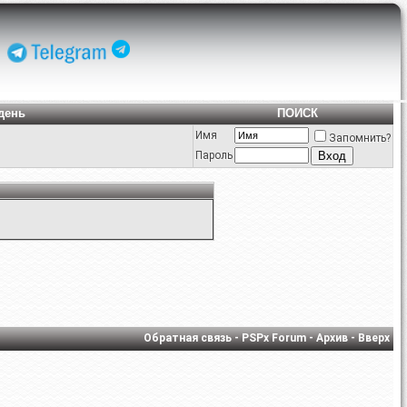
день
ПОИСК
Имя
Запомнить?
Пароль
Обратная связь
-
PSPx Forum
-
Архив
-
Вверх